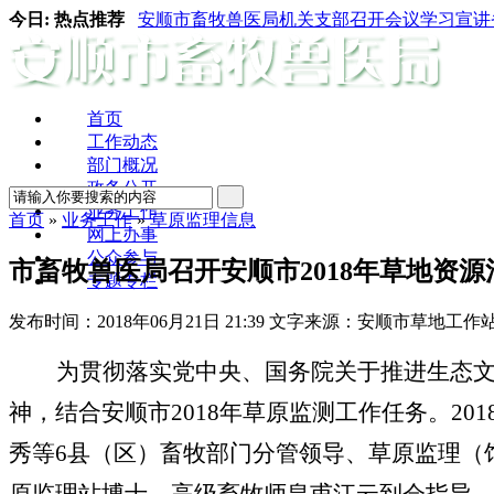
今日:
热点推荐
安顺市畜牧兽医局机关支部召开会议学习宣讲省
首页
工作动态
部门概况
政务公开
业务工作
首页
»
业务工作
»
草原监理信息
网上办事
公众参与
市畜牧兽医局召开安顺市2018年草地资
专题专栏
发布时间：
2018年06月21日 21:39
文字来源：安顺市草地工作
为贯彻落实党中央、国务院关于推进生态文
神，结合安顺市2018年草原监测工作任务。20
秀等6县（区）畜牧部门分管领导、草原监理（