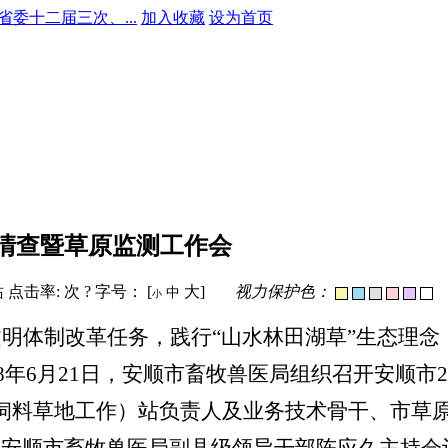
委十二届三次、...
加入收藏
设为首页
源清查暨草原监测工作会
站
点击率:
次
? 字号： [
大
]
视力保护色：
中
小
明体制改革任务，践行“山水林田湖草”生态理念，
18年6月21日，安顺市畜牧兽医局组织召开安顺市
饲料草地工作）站负责人及业务技术骨干、市草原