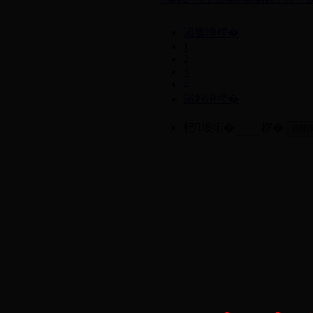
涓婁竴椤�
1
2
3
4
涓嬩竴椤�
杞埌绗�
椤�