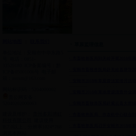
网站地图
|
联系我们
草原监理信息
单位地址：安顺市中华东路5
⋅ 市畜牧兽医局到关岭开展2018
号 电话：0851-
33529180 ICP备案编号：黔
⋅ 安顺市畜牧兽医局赴关岭县督导2
ICP备05001006号 电子邮
箱：assxm@163.com
⋅ 安顺市2018年草原普法宣传月活
网站标识码：5204000002
⋅ 安顺市2018年草地资源清查外
贵公网安备：
52040202000063
⋅ 安顺市畜牧兽医局赴紫云县大营
建设及维护：
贵州多彩博虹
⋅ 市畜牧兽医局、市农机中心联合
科技有限公司
建议使用
⋅ 市畜牧兽医局召开安顺市2018
IE7.0以上，分辨率1024*768
浏览本网站