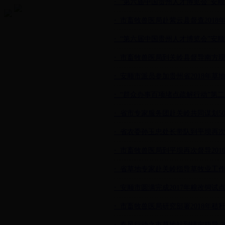
⋅ 市畜牧兽医局赴紫云县督查2018
⋅ “第六届中国贵州人才博览会”安
⋅ 市畜牧兽医局到关岭县督导南方
⋅ 安顺市派员参加贵州省2018年
⋅ “群众办事百项堵点疏解行动”第
⋅ 省市专家服务团赴关岭共同谋划5
⋅ 省农委孙玉忠处长带队到平坝再次
⋅ 市畜牧兽医局到平坝再次督导20
⋅ 省草地专家赴关岭指导草牧业工
⋅ 安顺市圆满完成2017年粮改饲
⋅ 市畜牧兽医局研究部署2018年
⋅ 春风行动之市草地站到镇宁指导 