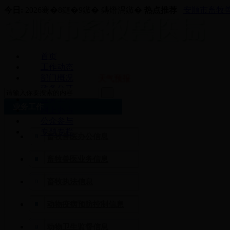
今日:
2026骞�8鏈�9鏃� 鏄熸湡鏃�
热点推荐
安顺市畜牧兽
首页
工作动态
部门概况
天气预报
政务公开
业务工作
业务工作
网上办事
公众参与
专题专栏
畜牧兽医办公信息
畜牧兽医业务信息
畜牧执法信息
动物疫病预防控制信息
动物卫生监督信息