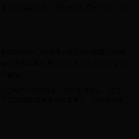
，会议由党组成员、总畜牧师周荣树主持，市
》的文件精神，并强调了此次培训的重点和难
环保专班和畜牧科相关同志对畜禽粪污资源化
进行解答。
信息系统中完成备案，不留监管空白。二是
。三是注意数据报送的时间截点，及时填报相