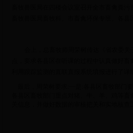
畜牧兽医局在四楼会议室召开全市畜禽粪污
畜牧兽医局畜牧科、市畜禽环保专班、各县
会上，总畜牧师周荣树传达《省农委关
点，要求各县区在听课的过程中认真做好畜
利用跟踪监测的直联直报系统填报进行了详
最后，周荣树要求:一是:各县区畜牧部门
各县区畜牧部门重点对猪、牛、羊、鸡等畜
关信息，并做好数据的审核把关和实地核查