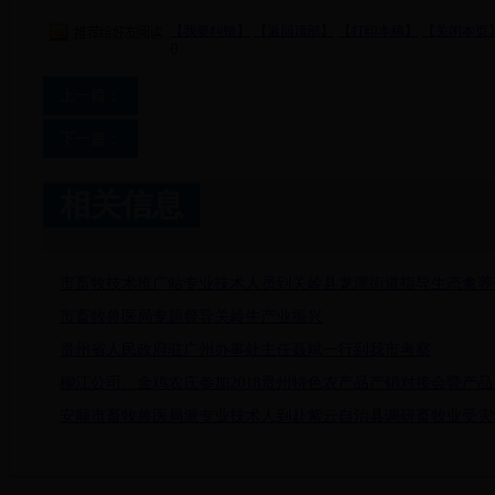
【我要纠错】
【返回顶部】
【打印本稿】
【关闭本页
0
上一篇：
下一篇：
相关信息
市畜牧技术推广站专业技术人员到关岭县龙潭街道指导生态禽养
市畜牧兽医局专题督导关岭牛产业振兴
贵州省人民政府驻广州办事处主任聂斌一行到我市考察
柳江公司、金鸡农庄参加2018贵州特色农产品产销对接会暨产
安顺市畜牧兽医局派专业技术人到赴紫云自治县调研畜牧业受灾