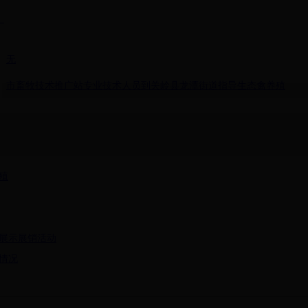
】
无
市畜牧技术推广站专业技术人员到关岭县龙潭街道指导生态禽养殖
殖
品展示展销活动
情况