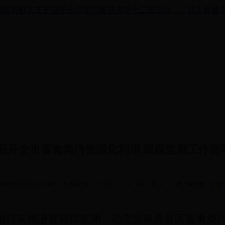
医局机关支部召开会议学习宣讲省委十二届三次、...
加入收藏
 召开全市畜禽粪污资源化利用 跟踪监测工作部
大
中
018年07月19日 15:00
点击率:
次
? 字号： [
]
视力保护色：
小
目实施进度跟踪监测，动态反映各县区畜禽粪污资源