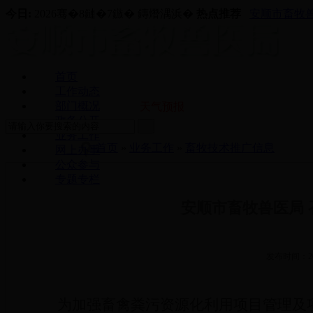
今日:
2026骞�8鏈�7鏃� 鏄熸湡浜�
热点推荐
安顺市畜牧兽
首页
工作动态
部门概况
天气预报
政务公开
业务工作
首页
»
业务工作
»
畜牧技术推广信息
网上办事
公众参与
专题专栏
安顺市畜牧兽医局
发布时间：
2
为加强畜禽粪污资源化利用项目管理及项