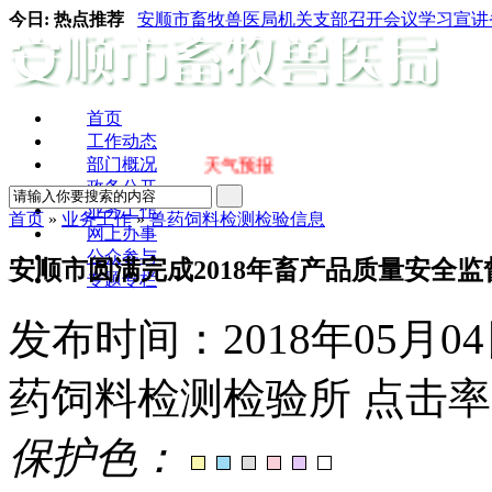
今日:
热点推荐
安顺市畜牧兽医局机关支部召开会议学习宣讲省
首页
工作动态
部门概况
天气预报
政务公开
业务工作
首页
»
业务工作
»
兽药饲料检测检验信息
网上办事
公众参与
安顺市圆满完成2018年畜产品质量安全
专题专栏
发布时间：
2018年05月04
药饲料检测检验所
点击率
保护色：