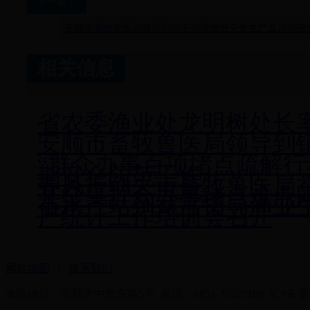
下一篇：
安顺市畜牧兽医局领导到镇宁指导渔业安全生产及汛期安
相关信息
省农委渔业处龙明树处长
安顺市畜牧兽医局领导到
“群众办事百项堵点疏解行
期安全防范工作
春风行动之市畜牧兽医局
开征集群众办事堵点难点
市水产站到龙宫指导渔业
产统计工作培训会召开
网站地图
|
联系我们
单位地址：安顺市中华东路5号 电话：0851-33529180 ICP备案编号