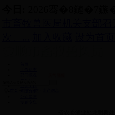
今日:
2026骞�8鏈�7
市畜牧兽医局机关支部召
次、...
加入收藏
设为首页
首页
工作动态
部门概况
天气预报
政务公开
业务工作
首页
»
业务工作
»
水产信息
网上办事
公众参与
专题专栏
省农委渔业处龙明树处